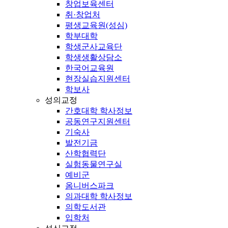
창업보육센터
취·창업처
평생교육원(성심)
학부대학
학생군사교육단
학생생활상담소
한국어교육원
현장실습지원센터
학보사
성의교정
간호대학 학사정보
공동연구지원센터
기숙사
발전기금
산학협력단
실험동물연구실
예비군
옴니버스파크
의과대학 학사정보
의학도서관
입학처