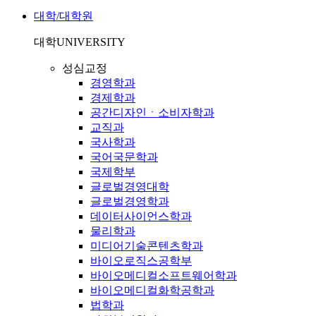
대학/대학원
대학
UNIVERSITY
성심교정
경영학과
경제학과
공간디자인ㆍ소비자학과
교직과
국사학과
국어국문학과
국제학부
글로벌경영대학
글로벌경영학과
데이터사이언스학과
물리학과
미디어기술콘텐츠학과
바이오로직스공학부
바이오메디컬소프트웨어학과
바이오메디컬화학공학과
법학과