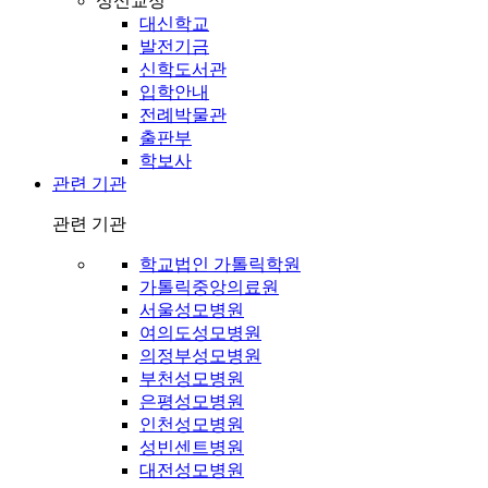
성신교정
대신학교
발전기금
신학도서관
입학안내
전례박물관
출판부
학보사
관련 기관
관련 기관
학교법인 가톨릭학원
가톨릭중앙의료원
서울성모병원
여의도성모병원
의정부성모병원
부천성모병원
은평성모병원
인천성모병원
성빈센트병원
대전성모병원