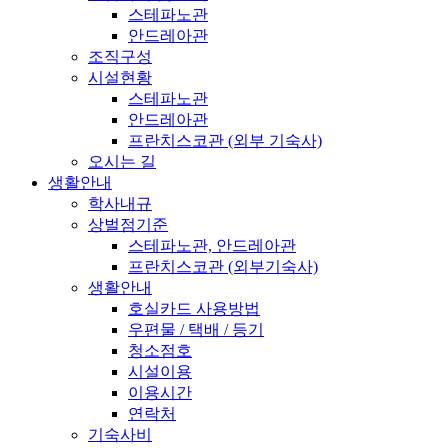
스테파노관
안드레아관
조직구성
시설현황
스테파노관
안드레아관
프란치스코관 (외부 기숙사)
오시는 길
생활안내
학사내규
상벌점기준
스테파노관, 안드레아관
프란치스코관 (외부기숙사)
생활안내
호실카드 사용방법
우편물 / 택배 / 등기
청소점호
시설이용
이용시간
연락처
기숙사비