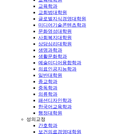
교육학과
교회법대학원
글로벌지식경영대학원
미디어기술콘텐츠학과
문화영성대학원
사회복지대학원
상담심리대학원
생명과학과
생활문화학과
예술미디어융합학과
의료인공지능학과
일반대학원
종교학과
중독학과
의류학과
패션디자인학과
한국어교육학과
행정대학원
성의교정
간호학과
보건의료경영대학원