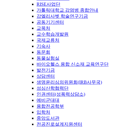
RISE사업단
가톨릭대학교 감염병 종합안내
강엘리사벳 학술연구기금
공동기기센터
교목처
교수학습개발원
국제교류처
기숙사
동문회
동물실험실
바이오헬스 융합 신소재 교육연구단
발전기금
상담센터
생명윤리심의위원회(IRB사무국)
성심산학협력단
인권센터(성폭력상담소)
예비군대대
융합전공학부
입학처
중앙도서관
전공진로설계지원센터