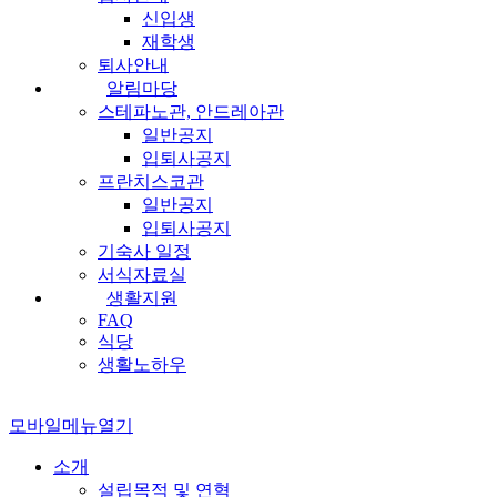
신입생
재학생
퇴사안내
알림마당
스테파노관, 안드레아관
일반공지
입퇴사공지
프란치스코관
일반공지
입퇴사공지
기숙사 일정
서식자료실
생활지원
FAQ
식당
생활노하우
모바일메뉴열기
소개
설립목적 및 연혁