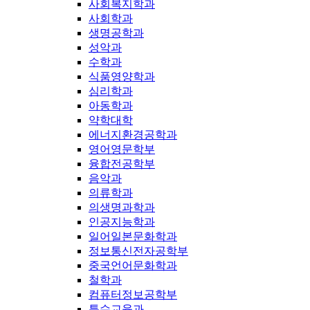
사회복지학과
사회학과
생명공학과
성악과
수학과
식품영양학과
심리학과
아동학과
약학대학
에너지환경공학과
영어영문학부
융합전공학부
음악과
의류학과
의생명과학과
인공지능학과
일어일본문화학과
정보통신전자공학부
중국언어문화학과
철학과
컴퓨터정보공학부
특수교육과