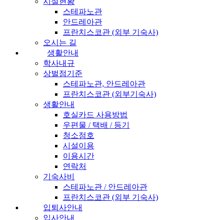
시설현황
스테파노관
안드레아관
프란치스코관 (외부 기숙사)
오시는 길
생활안내
학사내규
상벌점기준
스테파노관, 안드레아관
프란치스코관 (외부기숙사)
생활안내
호실카드 사용방법
우편물 / 택배 / 등기
청소점호
시설이용
이용시간
연락처
기숙사비
스테파노관 / 안드레아관
프란치스코관 (외부 기숙사)
입퇴사안내
입사안내