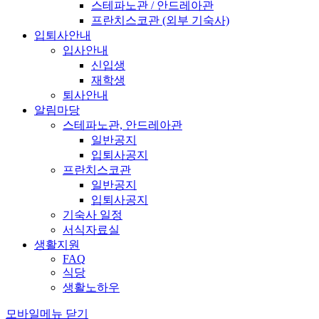
스테파노관 / 안드레아관
프란치스코관 (외부 기숙사)
입퇴사안내
입사안내
신입생
재학생
퇴사안내
알림마당
스테파노관, 안드레아관
일반공지
입퇴사공지
프란치스코관
일반공지
입퇴사공지
기숙사 일정
서식자료실
생활지원
FAQ
식당
생활노하우
모바일메뉴 닫기