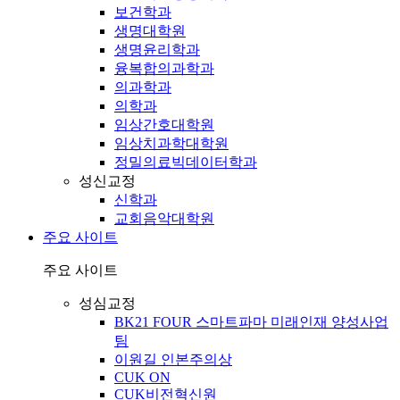
보건학과
생명대학원
생명윤리학과
융복합의과학과
의과학과
의학과
임상간호대학원
임상치과학대학원
정밀의료빅데이터학과
성신교정
신학과
교회음악대학원
주요 사이트
주요 사이트
성심교정
BK21 FOUR 스마트파마 미래인재 양성사업
팀
이원길 인본주의상
CUK ON
CUK비전혁신원