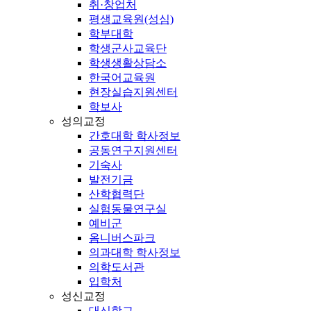
취·창업처
평생교육원(성심)
학부대학
학생군사교육단
학생생활상담소
한국어교육원
현장실습지원센터
학보사
성의교정
간호대학 학사정보
공동연구지원센터
기숙사
발전기금
산학협력단
실험동물연구실
예비군
옴니버스파크
의과대학 학사정보
의학도서관
입학처
성신교정
대신학교