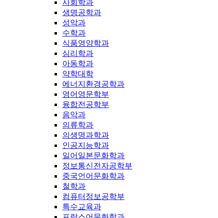
사회학과
생명공학과
성악과
수학과
식품영양학과
심리학과
아동학과
약학대학
에너지환경공학과
영어영문학부
융합전공학부
음악과
의류학과
의생명과학과
인공지능학과
일어일본문화학과
정보통신전자공학부
중국언어문화학과
철학과
컴퓨터정보공학부
특수교육과
프랑스어문화학과