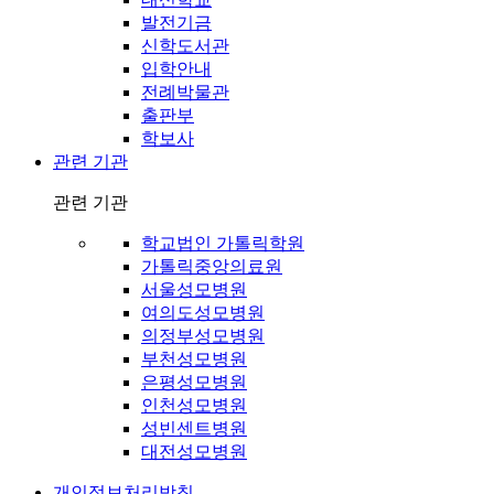
발전기금
신학도서관
입학안내
전례박물관
출판부
학보사
관련 기관
관련 기관
학교법인 가톨릭학원
가톨릭중앙의료원
서울성모병원
여의도성모병원
의정부성모병원
부천성모병원
은평성모병원
인천성모병원
성빈센트병원
대전성모병원
개인정보처리방침