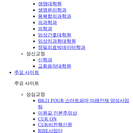
생명대학원
생명윤리학과
융복합의과학과
의과학과
의학과
임상간호대학원
임상치과학대학원
정밀의료빅데이터학과
성신교정
신학과
교회음악대학원
주요 사이트
주요 사이트
성심교정
BK21 FOUR 스마트파마 미래인재 양성사업
팀
이원길 인본주의상
CUK ON
CUK비전혁신원
RISE사업단