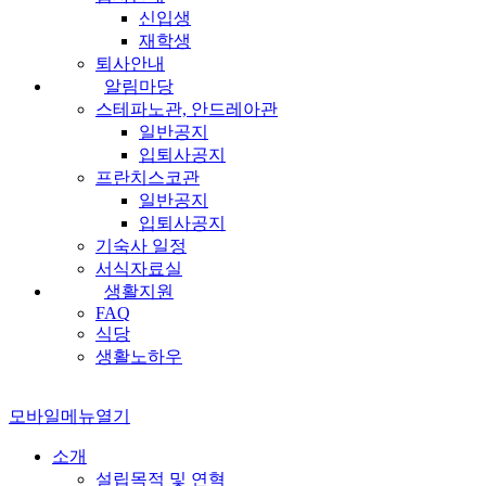
신입생
재학생
퇴사안내
알림마당
스테파노관, 안드레아관
일반공지
입퇴사공지
프란치스코관
일반공지
입퇴사공지
기숙사 일정
서식자료실
생활지원
FAQ
식당
생활노하우
모바일메뉴열기
소개
설립목적 및 연혁