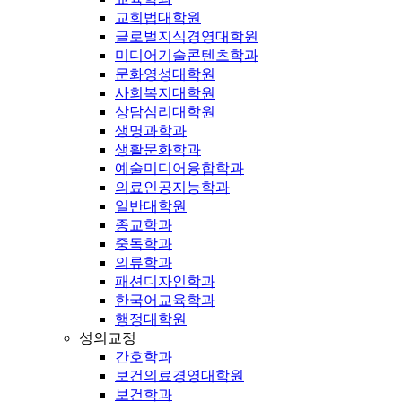
교회법대학원
글로벌지식경영대학원
미디어기술콘텐츠학과
문화영성대학원
사회복지대학원
상담심리대학원
생명과학과
생활문화학과
예술미디어융합학과
의료인공지능학과
일반대학원
종교학과
중독학과
의류학과
패션디자인학과
한국어교육학과
행정대학원
성의교정
간호학과
보건의료경영대학원
보건학과