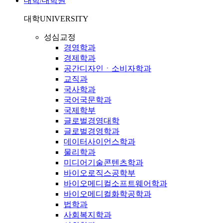
대학/대학원
대학
UNIVERSITY
성심교정
경영학과
경제학과
공간디자인ㆍ소비자학과
교직과
국사학과
국어국문학과
국제학부
글로벌경영대학
글로벌경영학과
데이터사이언스학과
물리학과
미디어기술콘텐츠학과
바이오로직스공학부
바이오메디컬소프트웨어학과
바이오메디컬화학공학과
법학과
사회복지학과