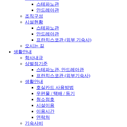
스테파노관
안드레아관
조직구성
시설현황
스테파노관
안드레아관
프란치스코관 (외부 기숙사)
오시는 길
생활안내
학사내규
상벌점기준
스테파노관, 안드레아관
프란치스코관 (외부기숙사)
생활안내
호실카드 사용방법
우편물 / 택배 / 등기
청소점호
시설이용
이용시간
연락처
기숙사비