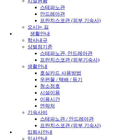
시설현황
스테파노관
안드레아관
프란치스코관 (외부 기숙사)
오시는 길
생활안내
학사내규
상벌점기준
스테파노관, 안드레아관
프란치스코관 (외부기숙사)
생활안내
호실카드 사용방법
우편물 / 택배 / 등기
청소점호
시설이용
이용시간
연락처
기숙사비
스테파노관 / 안드레아관
프란치스코관 (외부 기숙사)
입퇴사안내
입사안내