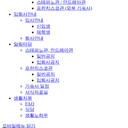
스테파노관 / 안드레아관
프란치스코관 (외부 기숙사)
입퇴사안내
입사안내
신입생
재학생
퇴사안내
알림마당
스테파노관, 안드레아관
일반공지
입퇴사공지
프란치스코관
일반공지
입퇴사공지
기숙사 일정
서식자료실
생활지원
FAQ
식당
생활노하우
모바일메뉴 닫기