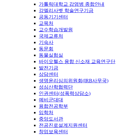
가톨릭대학교 감염병 종합안내
강엘리사벳 학술연구기금
공동기기센터
교목처
교수학습개발원
국제교류처
기숙사
동문회
동물실험실
바이오헬스 융합 신소재 교육연구단
발전기금
상담센터
생명윤리심의위원회(IRB사무국)
성심산학협력단
인권센터(성폭력상담소)
예비군대대
융합전공학부
입학처
중앙도서관
전공진로설계지원센터
창업보육센터