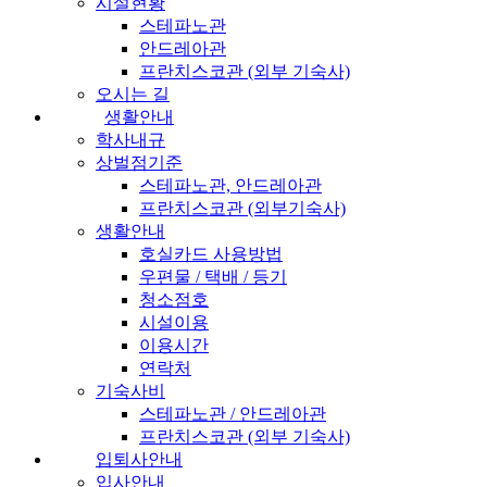
시설현황
스테파노관
안드레아관
프란치스코관 (외부 기숙사)
오시는 길
생활안내
학사내규
상벌점기준
스테파노관, 안드레아관
프란치스코관 (외부기숙사)
생활안내
호실카드 사용방법
우편물 / 택배 / 등기
청소점호
시설이용
이용시간
연락처
기숙사비
스테파노관 / 안드레아관
프란치스코관 (외부 기숙사)
입퇴사안내
입사안내