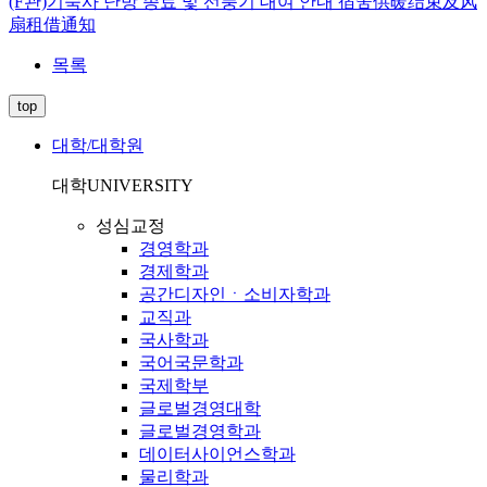
(F관)기숙사 난방 종료 및 선풍기 대여 안내 宿舍供暖结束及风
扇租借通知
목록
top
대학/대학원
대학
UNIVERSITY
성심교정
경영학과
경제학과
공간디자인ㆍ소비자학과
교직과
국사학과
국어국문학과
국제학부
글로벌경영대학
글로벌경영학과
데이터사이언스학과
물리학과