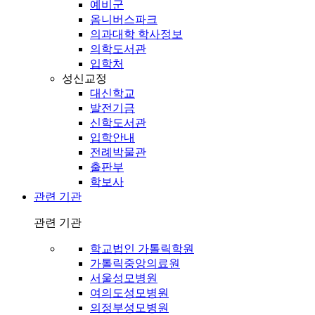
예비군
옴니버스파크
의과대학 학사정보
의학도서관
입학처
성신교정
대신학교
발전기금
신학도서관
입학안내
전례박물관
출판부
학보사
관련 기관
관련 기관
학교법인 가톨릭학원
가톨릭중앙의료원
서울성모병원
여의도성모병원
의정부성모병원