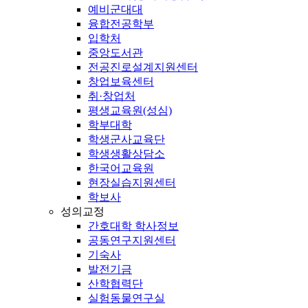
예비군대대
융합전공학부
입학처
중앙도서관
전공진로설계지원센터
창업보육센터
취·창업처
평생교육원(성심)
학부대학
학생군사교육단
학생생활상담소
한국어교육원
현장실습지원센터
학보사
성의교정
간호대학 학사정보
공동연구지원센터
기숙사
발전기금
산학협력단
실험동물연구실