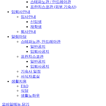
스테파노관 / 안드레아관
프란치스코관 (외부 기숙사)
입퇴사안내
입사안내
신입생
재학생
퇴사안내
알림마당
스테파노관, 안드레아관
일반공지
입퇴사공지
프란치스코관
일반공지
입퇴사공지
기숙사 일정
서식자료실
생활지원
FAQ
식당
생활노하우
모바일메뉴 닫기