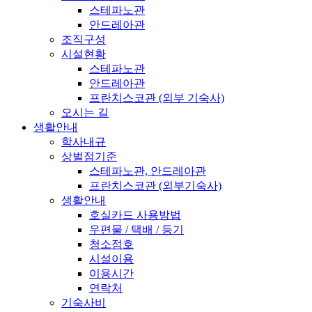
스테파노관
안드레아관
조직구성
시설현황
스테파노관
안드레아관
프란치스코관 (외부 기숙사)
오시는 길
생활안내
학사내규
상벌점기준
스테파노관, 안드레아관
프란치스코관 (외부기숙사)
생활안내
호실카드 사용방법
우편물 / 택배 / 등기
청소점호
시설이용
이용시간
연락처
기숙사비