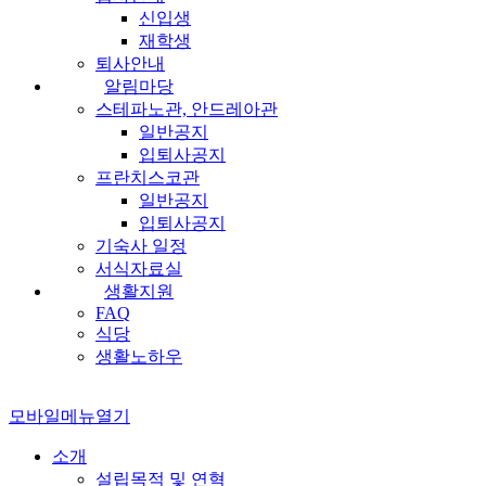
신입생
재학생
퇴사안내
알림마당
스테파노관, 안드레아관
일반공지
입퇴사공지
프란치스코관
일반공지
입퇴사공지
기숙사 일정
서식자료실
생활지원
FAQ
식당
생활노하우
모바일메뉴열기
소개
설립목적 및 연혁