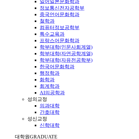
일어일본문화학과
정보통신전자공학부
중국언어문화학과
철학과
컴퓨터정보공학부
특수교육과
프랑스어문화학과
학부대학(인문사회계열)
학부대학(자연공학계열)
학부대학(자유전공학부)
한국어문화학과
행정학과
화학과
회계학과
AI의공학과
성의교정
의과대학
간호대학
성신교정
신학대학
대학원
GRADUATE