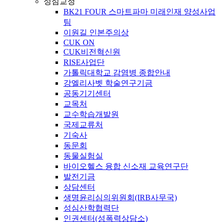
성심교정
BK21 FOUR 스마트파마 미래인재 양성사업
팀
이원길 인본주의상
CUK ON
CUK비전혁신원
RISE사업단
가톨릭대학교 감염병 종합안내
강엘리사벳 학술연구기금
공동기기센터
교목처
교수학습개발원
국제교류처
기숙사
동문회
동물실험실
바이오헬스 융합 신소재 교육연구단
발전기금
상담센터
생명윤리심의위원회(IRB사무국)
성심산학협력단
인권센터(성폭력상담소)