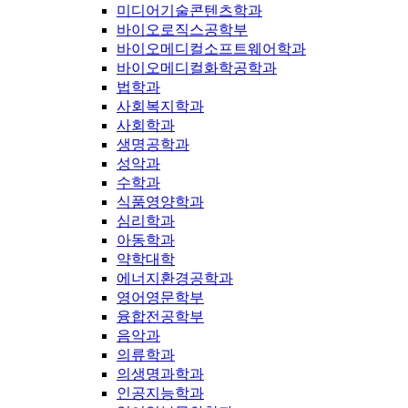
미디어기술콘텐츠학과
바이오로직스공학부
바이오메디컬소프트웨어학과
바이오메디컬화학공학과
법학과
사회복지학과
사회학과
생명공학과
성악과
수학과
식품영양학과
심리학과
아동학과
약학대학
에너지환경공학과
영어영문학부
융합전공학부
음악과
의류학과
의생명과학과
인공지능학과