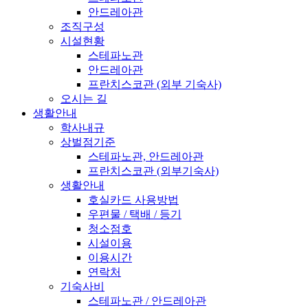
안드레아관
조직구성
시설현황
스테파노관
안드레아관
프란치스코관 (외부 기숙사)
오시는 길
생활안내
학사내규
상벌점기준
스테파노관, 안드레아관
프란치스코관 (외부기숙사)
생활안내
호실카드 사용방법
우편물 / 택배 / 등기
청소점호
시설이용
이용시간
연락처
기숙사비
스테파노관 / 안드레아관