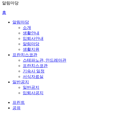
알림마당
홈
알림마당
소개
생활안내
입퇴사안내
알림마당
생활지원
프란치스코관
스테파노관, 안드레아관
프란치스코관
기숙사 일정
서식자료실
일반공지
일반공지
입퇴사공지
프린트
공유