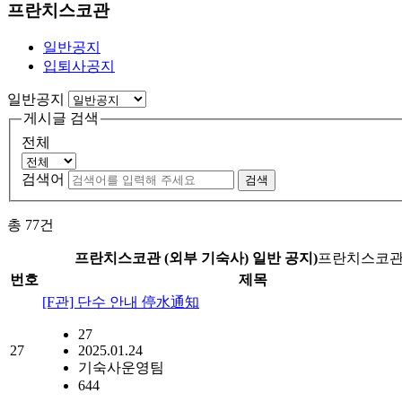
프란치스코관
일반공지
입퇴사공지
일반공지
게시글 검색
전체
검색어
검색
총
77
건
프란치스코관 (외부 기숙사) 일반 공지)
프란치스코관 
번호
제목
[F관] 단수 안내 停水通知
27
27
2025.01.24
기숙사운영팀
644