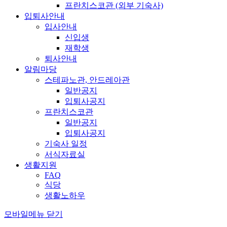
프란치스코관 (외부 기숙사)
입퇴사안내
입사안내
신입생
재학생
퇴사안내
알림마당
스테파노관, 안드레아관
일반공지
입퇴사공지
프란치스코관
일반공지
입퇴사공지
기숙사 일정
서식자료실
생활지원
FAQ
식당
생활노하우
모바일메뉴 닫기