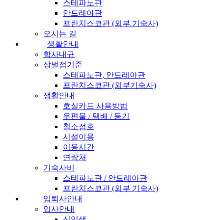
스테파노관
안드레아관
프란치스코관 (외부 기숙사)
오시는 길
생활안내
학사내규
상벌점기준
스테파노관, 안드레아관
프란치스코관 (외부기숙사)
생활안내
호실카드 사용방법
우편물 / 택배 / 등기
청소점호
시설이용
이용시간
연락처
기숙사비
스테파노관 / 안드레아관
프란치스코관 (외부 기숙사)
입퇴사안내
입사안내
신입생