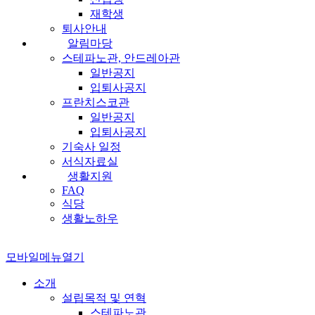
재학생
퇴사안내
알림마당
스테파노관, 안드레아관
일반공지
입퇴사공지
프란치스코관
일반공지
입퇴사공지
기숙사 일정
서식자료실
생활지원
FAQ
식당
생활노하우
모바일메뉴열기
소개
설립목적 및 연혁
스테파노관