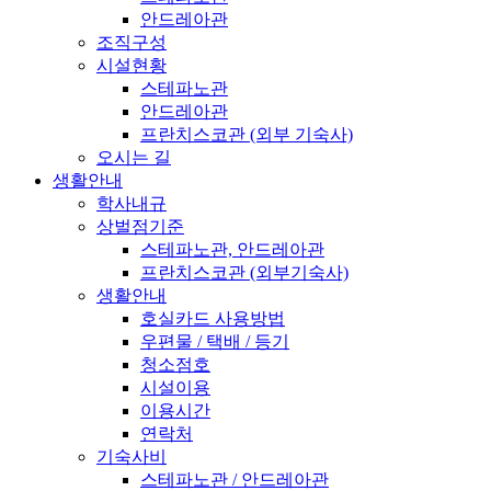
안드레아관
조직구성
시설현황
스테파노관
안드레아관
프란치스코관 (외부 기숙사)
오시는 길
생활안내
학사내규
상벌점기준
스테파노관, 안드레아관
프란치스코관 (외부기숙사)
생활안내
호실카드 사용방법
우편물 / 택배 / 등기
청소점호
시설이용
이용시간
연락처
기숙사비
스테파노관 / 안드레아관