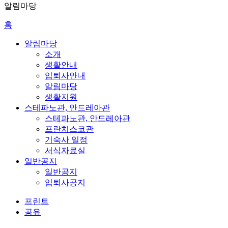
알림마당
홈
알림마당
소개
생활안내
입퇴사안내
알림마당
생활지원
스테파노관, 안드레아관
스테파노관, 안드레아관
프란치스코관
기숙사 일정
서식자료실
일반공지
일반공지
입퇴사공지
프린트
공유