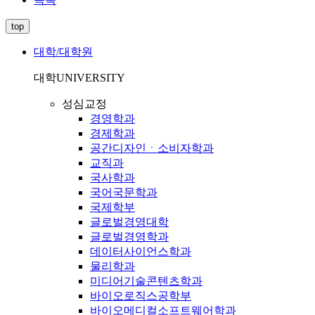
top
대학/대학원
대학
UNIVERSITY
성심교정
경영학과
경제학과
공간디자인ㆍ소비자학과
교직과
국사학과
국어국문학과
국제학부
글로벌경영대학
글로벌경영학과
데이터사이언스학과
물리학과
미디어기술콘텐츠학과
바이오로직스공학부
바이오메디컬소프트웨어학과