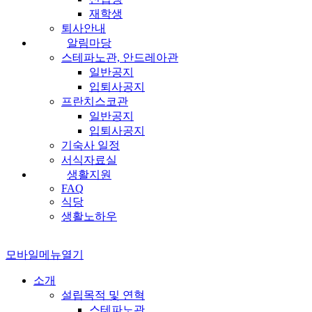
재학생
퇴사안내
알림마당
스테파노관, 안드레아관
일반공지
입퇴사공지
프란치스코관
일반공지
입퇴사공지
기숙사 일정
서식자료실
생활지원
FAQ
식당
생활노하우
모바일메뉴열기
소개
설립목적 및 연혁
스테파노관