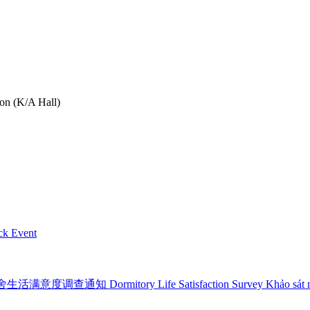
n (K/A Hall)
 Event
ormitory Life Satisfaction Survey Khảo sát mức độ hà