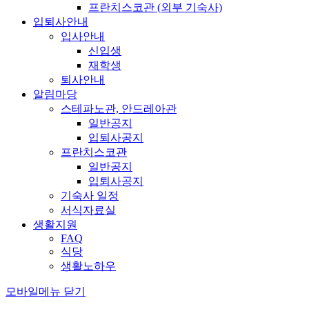
프란치스코관 (외부 기숙사)
입퇴사안내
입사안내
신입생
재학생
퇴사안내
알림마당
스테파노관, 안드레아관
일반공지
입퇴사공지
프란치스코관
일반공지
입퇴사공지
기숙사 일정
서식자료실
생활지원
FAQ
식당
생활노하우
모바일메뉴 닫기