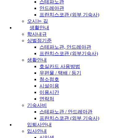
스테파노관
안드레아관
프란치스코관 (외부 기숙사)
오시는 길
생활안내
학사내규
상벌점기준
스테파노관, 안드레아관
프란치스코관 (외부기숙사)
생활안내
호실카드 사용방법
우편물 / 택배 / 등기
청소점호
시설이용
이용시간
연락처
기숙사비
스테파노관 / 안드레아관
프란치스코관 (외부 기숙사)
입퇴사안내
입사안내
신입생