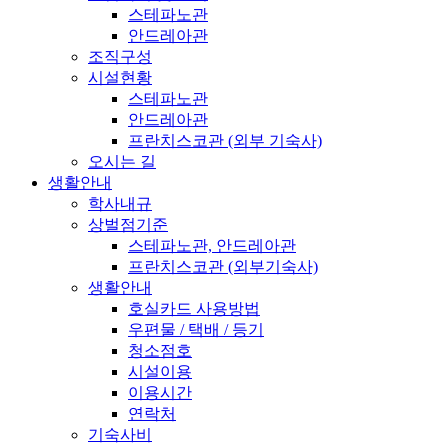
스테파노관
안드레아관
조직구성
시설현황
스테파노관
안드레아관
프란치스코관 (외부 기숙사)
오시는 길
생활안내
학사내규
상벌점기준
스테파노관, 안드레아관
프란치스코관 (외부기숙사)
생활안내
호실카드 사용방법
우편물 / 택배 / 등기
청소점호
시설이용
이용시간
연락처
기숙사비