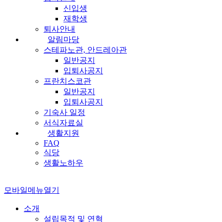
신입생
재학생
퇴사안내
알림마당
스테파노관, 안드레아관
일반공지
입퇴사공지
프란치스코관
일반공지
입퇴사공지
기숙사 일정
서식자료실
생활지원
FAQ
식당
생활노하우
모바일메뉴열기
소개
설립목적 및 연혁