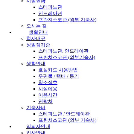
시설현황
스테파노관
안드레아관
프란치스코관 (외부 기숙사)
오시는 길
생활안내
학사내규
상벌점기준
스테파노관, 안드레아관
프란치스코관 (외부기숙사)
생활안내
호실카드 사용방법
우편물 / 택배 / 등기
청소점호
시설이용
이용시간
연락처
기숙사비
스테파노관 / 안드레아관
프란치스코관 (외부 기숙사)
입퇴사안내
입사안내