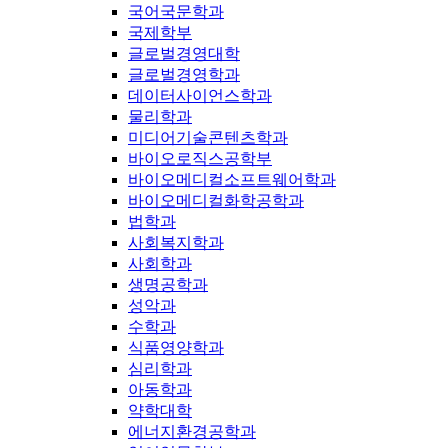
국어국문학과
국제학부
글로벌경영대학
글로벌경영학과
데이터사이언스학과
물리학과
미디어기술콘텐츠학과
바이오로직스공학부
바이오메디컬소프트웨어학과
바이오메디컬화학공학과
법학과
사회복지학과
사회학과
생명공학과
성악과
수학과
식품영양학과
심리학과
아동학과
약학대학
에너지환경공학과