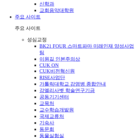
신학과
교회음악대학원
주요 사이트
주요 사이트
성심교정
BK21 FOUR 스마트파마 미래인재 양성사업
팀
이원길 인본주의상
CUK ON
CUK비전혁신원
RISE사업단
가톨릭대학교 감염병 종합안내
강엘리사벳 학술연구기금
공동기기센터
교목처
교수학습개발원
국제교류처
기숙사
동문회
동물실험실