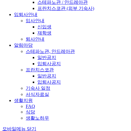
스테파노관 / 안드레아관
프란치스코관 (외부 기숙사)
입퇴사안내
입사안내
신입생
재학생
퇴사안내
알림마당
스테파노관, 안드레아관
일반공지
입퇴사공지
프란치스코관
일반공지
입퇴사공지
기숙사 일정
서식자료실
생활지원
FAQ
식당
생활노하우
모바일메뉴 닫기