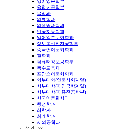
영어영문학부
융합전공학부
음악과
의류학과
의생명과학과
인공지능학과
일어일본문화학과
정보통신전자공학부
중국언어문화학과
철학과
컴퓨터정보공학부
특수교육과
프랑스어문화학과
학부대학(인문사회계열)
학부대학(자연공학계열)
학부대학(자유전공학부)
한국어문화학과
행정학과
화학과
회계학과
AI의공학과
성의교정