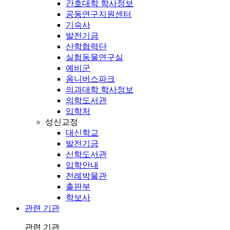
간호대학 학사정보
공동연구지원센터
기숙사
발전기금
산학협력단
실험동물연구실
예비군
옴니버스파크
의과대학 학사정보
의학도서관
입학처
성신교정
대신학교
발전기금
신학도서관
입학안내
전례박물관
출판부
학보사
관련 기관
관련 기관