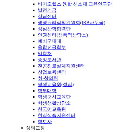
바이오헬스 융합 신소재 교육연구단
발전기금
상담센터
생명윤리심의위원회(IRB사무국)
성심산학협력단
인권센터(성폭력상담소)
예비군대대
융합전공학부
입학처
중앙도서관
전공진로설계지원센터
창업보육센터
취·창업처
평생교육원(성심)
학부대학
학생군사교육단
학생생활상담소
한국어교육원
현장실습지원센터
학보사
성의교정