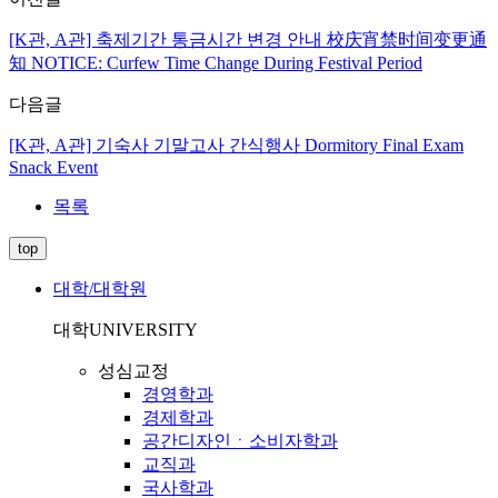
[K관, A관] 축제기간 통금시간 변경 안내 校庆宵禁时间变更通
知 NOTICE: Curfew Time Change During Festival Period
다음글
[K관, A관] 기숙사 기말고사 간식행사 Dormitory Final Exam
Snack Event
목록
top
대학/대학원
대학
UNIVERSITY
성심교정
경영학과
경제학과
공간디자인ㆍ소비자학과
교직과
국사학과