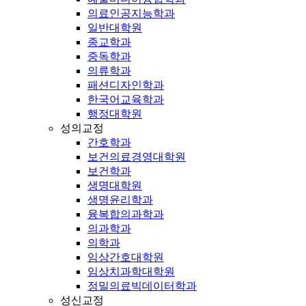
의료인공지능학과
일반대학원
종교학과
중독학과
의류학과
패션디자인학과
한국어교육학과
행정대학원
성의교정
간호학과
보건의료경영대학원
보건학과
생명대학원
생명윤리학과
융복합의과학과
의과학과
의학과
임상간호대학원
임상치과학대학원
정밀의료빅데이터학과
성신교정