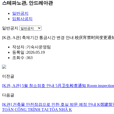
스테파노관, 안드레아관
일반공지
입퇴사공지
일반공지
[K관, A관] 축제기간 통금시간 변경 안내 校庆宵禁时间变更通知 NOTICE: Cu
작성자 :
기숙사운영팀
등록일 :
2026.05.19
조회수 :
363
이전글
[K관, A관] 5월 청소점호 안내 5月卫生检查通知 Room inspection i
다음글
[K관] 건축물 안전점검으로 인한 호실 방문 예정 안내 K馆建筑安全检查入室检查通知 N
TOÀN CÔNG TRÌNH TẠI TÒA NHÀ K