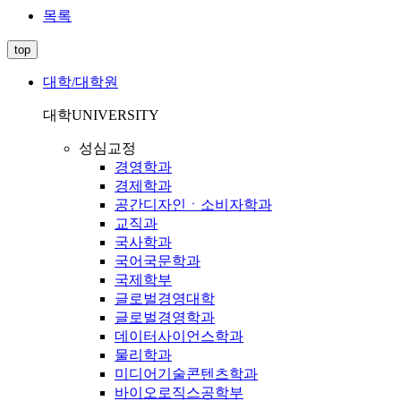
목록
top
대학/대학원
대학
UNIVERSITY
성심교정
경영학과
경제학과
공간디자인ㆍ소비자학과
교직과
국사학과
국어국문학과
국제학부
글로벌경영대학
글로벌경영학과
데이터사이언스학과
물리학과
미디어기술콘텐츠학과
바이오로직스공학부