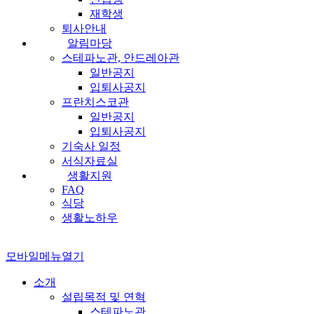
재학생
퇴사안내
알림마당
스테파노관, 안드레아관
일반공지
입퇴사공지
프란치스코관
일반공지
입퇴사공지
기숙사 일정
서식자료실
생활지원
FAQ
식당
생활노하우
모바일메뉴열기
소개
설립목적 및 연혁
스테파노관