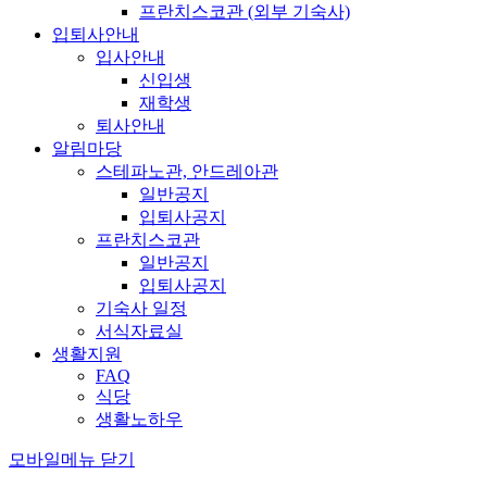
프란치스코관 (외부 기숙사)
입퇴사안내
입사안내
신입생
재학생
퇴사안내
알림마당
스테파노관, 안드레아관
일반공지
입퇴사공지
프란치스코관
일반공지
입퇴사공지
기숙사 일정
서식자료실
생활지원
FAQ
식당
생활노하우
모바일메뉴 닫기