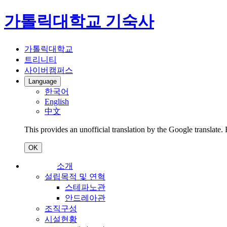
가톨릭대학교 기숙사
가톨릭대학교
트리니티
사이버캠퍼스
Language
한국어
English
中文
This provides an unofficial translation by the Google translate.
OK
소개
설립목적 및 연혁
스테파노관
안드레아관
조직구성
시설현황