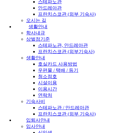
스테파노관
안드레아관
프란치스코관 (외부 기숙사)
오시는 길
생활안내
학사내규
상벌점기준
스테파노관, 안드레아관
프란치스코관 (외부기숙사)
생활안내
호실카드 사용방법
우편물 / 택배 / 등기
청소점호
시설이용
이용시간
연락처
기숙사비
스테파노관 / 안드레아관
프란치스코관 (외부 기숙사)
입퇴사안내
입사안내
신입생