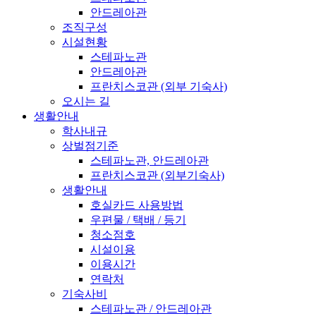
안드레아관
조직구성
시설현황
스테파노관
안드레아관
프란치스코관 (외부 기숙사)
오시는 길
생활안내
학사내규
상벌점기준
스테파노관, 안드레아관
프란치스코관 (외부기숙사)
생활안내
호실카드 사용방법
우편물 / 택배 / 등기
청소점호
시설이용
이용시간
연락처
기숙사비
스테파노관 / 안드레아관