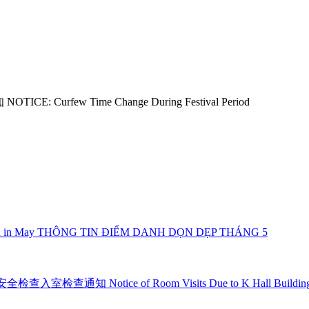
rfew Time Change During Festival Period
n May THÔNG TIN ĐIỂM DANH DỌN DẸP THÁNG 5
otice of Room Visits Due to K Hall Building Safe