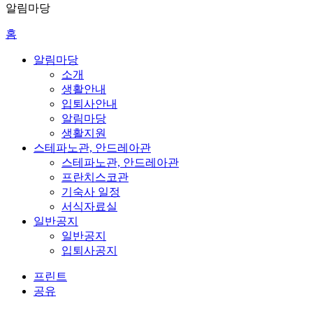
알림마당
홈
알림마당
소개
생활안내
입퇴사안내
알림마당
생활지원
스테파노관, 안드레아관
스테파노관, 안드레아관
프란치스코관
기숙사 일정
서식자료실
일반공지
일반공지
입퇴사공지
프린트
공유