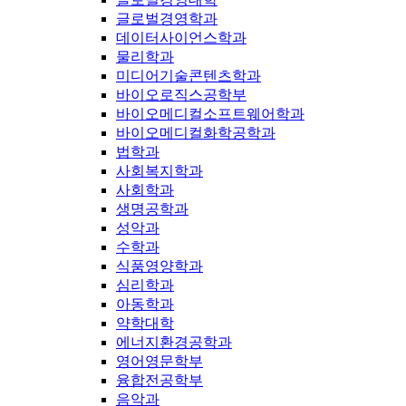
글로벌경영학과
데이터사이언스학과
물리학과
미디어기술콘텐츠학과
바이오로직스공학부
바이오메디컬소프트웨어학과
바이오메디컬화학공학과
법학과
사회복지학과
사회학과
생명공학과
성악과
수학과
식품영양학과
심리학과
아동학과
약학대학
에너지환경공학과
영어영문학부
융합전공학부
음악과