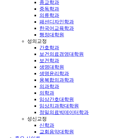
종교학과
중독학과
의류학과
패션디자인학과
한국어교육학과
행정대학원
성의교정
간호학과
보건의료경영대학원
보건학과
생명대학원
생명윤리학과
융복합의과학과
의과학과
의학과
임상간호대학원
임상치과학대학원
정밀의료빅데이터학과
성신교정
신학과
교회음악대학원