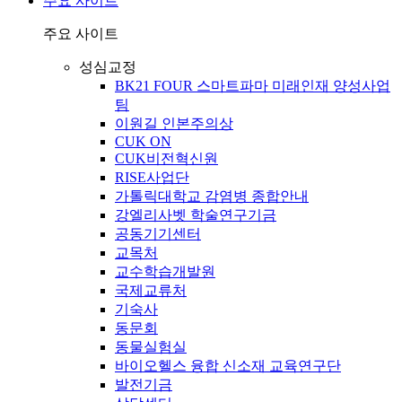
주요 사이트
주요 사이트
성심교정
BK21 FOUR 스마트파마 미래인재 양성사업
팀
이원길 인본주의상
CUK ON
CUK비전혁신원
RISE사업단
가톨릭대학교 감염병 종합안내
강엘리사벳 학술연구기금
공동기기센터
교목처
교수학습개발원
국제교류처
기숙사
동문회
동물실험실
바이오헬스 융합 신소재 교육연구단
발전기금