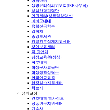
상담센터
생명윤리심의위원회(IRB사무국)
성심산학협력단
인권센터(성폭력상담소)
예비군대대
융합전공학부
입학처
중앙도서관
전공진로설계지원센터
창업보육센터
취·창업처
평생교육원(성심)
학부대학
학생군사교육단
학생생활상담소
한국어교육원
현장실습지원센터
학보사
성의교정
간호대학 학사정보
공동연구지원센터
기숙사