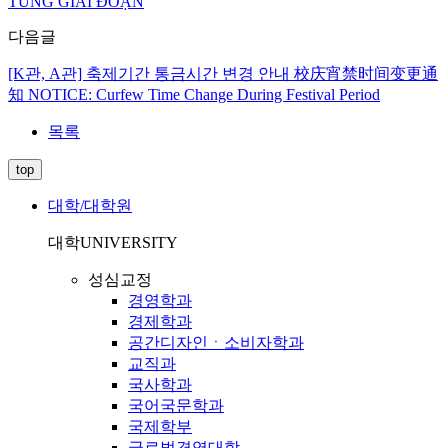
TỪNG GIAI ĐOẠN
다음글
[K관, A관] 축제기간 통금시간 변경 안내 校庆宵禁时间变更通
知 NOTICE: Curfew Time Change During Festival Period
목록
top
대학/대학원
대학
UNIVERSITY
성심교정
경영학과
경제학과
공간디자인ㆍ소비자학과
교직과
국사학과
국어국문학과
국제학부
글로벌경영대학