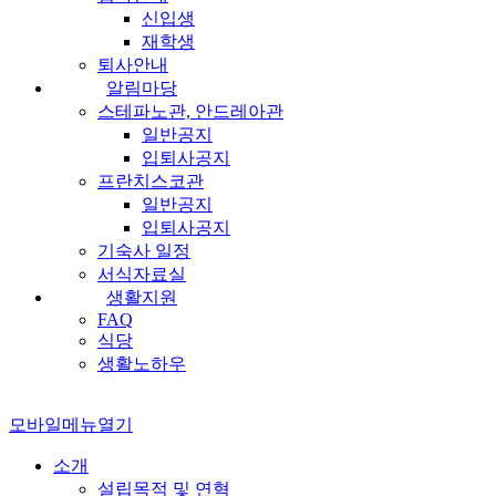
신입생
재학생
퇴사안내
알림마당
스테파노관, 안드레아관
일반공지
입퇴사공지
프란치스코관
일반공지
입퇴사공지
기숙사 일정
서식자료실
생활지원
FAQ
식당
생활노하우
모바일메뉴열기
소개
설립목적 및 연혁