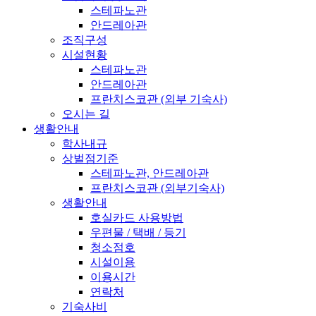
스테파노관
안드레아관
조직구성
시설현황
스테파노관
안드레아관
프란치스코관 (외부 기숙사)
오시는 길
생활안내
학사내규
상벌점기준
스테파노관, 안드레아관
프란치스코관 (외부기숙사)
생활안내
호실카드 사용방법
우편물 / 택배 / 등기
청소점호
시설이용
이용시간
연락처
기숙사비