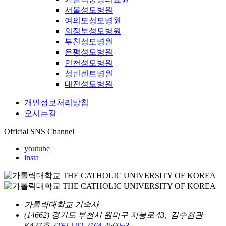
서울성모병원
여의도성모병원
의정부성모병원
부천성모병원
은평성모병원
인천성모병원
성빈센트병원
대전성모병원
개인정보처리방침
오시는길
Official SNS Channel
youtube
insta
가톨릭대학교 기숙사
(14662) 경기도 부천시 원미구 지봉로 43, 김수환관
K427호
(TEL) 02-2164-4660~3