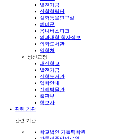
발전기금
산학협력단
실험동물연구실
예비군
옴니버스파크
의과대학 학사정보
의학도서관
입학처
성신교정
대신학교
발전기금
신학도서관
입학안내
전례박물관
출판부
학보사
관련 기관
관련 기관
학교법인 가톨릭학원
가톨릭중앙의료원