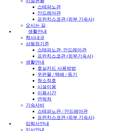
시설현황
스테파노관
안드레아관
프란치스코관 (외부 기숙사)
오시는 길
생활안내
학사내규
상벌점기준
스테파노관, 안드레아관
프란치스코관 (외부기숙사)
생활안내
호실카드 사용방법
우편물 / 택배 / 등기
청소점호
시설이용
이용시간
연락처
기숙사비
스테파노관 / 안드레아관
프란치스코관 (외부 기숙사)
입퇴사안내
입사안내