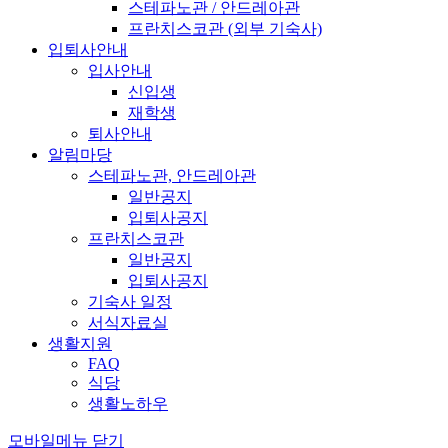
스테파노관 / 안드레아관
프란치스코관 (외부 기숙사)
입퇴사안내
입사안내
신입생
재학생
퇴사안내
알림마당
스테파노관, 안드레아관
일반공지
입퇴사공지
프란치스코관
일반공지
입퇴사공지
기숙사 일정
서식자료실
생활지원
FAQ
식당
생활노하우
모바일메뉴 닫기