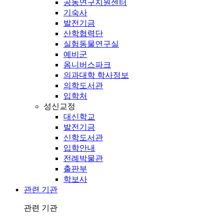
공동연구지원센터
기숙사
발전기금
산학협력단
실험동물연구실
예비군
옴니버스파크
의과대학 학사정보
의학도서관
입학처
성신교정
대신학교
발전기금
신학도서관
입학안내
전례박물관
출판부
학보사
관련 기관
관련 기관