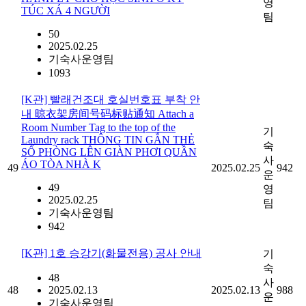
영
TÚC XÁ 4 NGƯỜI
팀
50
2025.02.25
기숙사운영팀
1093
[K관] 빨래건조대 호실번호표 부착 안
내 晾衣架房间号码标贴通知 Attach a
Room Number Tag to the top of the
기
Laundry rack THÔNG TIN GẮN THẺ
숙
SỐ PHÒNG LÊN GIÀN PHƠI QUẦN
사
ÁO TÒA NHÀ K
49
2025.02.25
942
운
49
영
2025.02.25
팀
기숙사운영팀
942
[K관] 1호 승강기(화물전용) 공사 안내
기
숙
48
사
48
2025.02.13
2025.02.13
988
운
기숙사운영팀