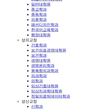
일반대학원
종교학과
중독학과
의류학과
패션디자인학과
한국어교육학과
행정대학원
성의교정
간호학과
보건의료경영대학원
보건학과
생명대학원
생명윤리학과
융복합의과학과
의과학과
의학과
임상간호대학원
임상치과학대학원
정밀의료빅데이터학과
성신교정
신학과