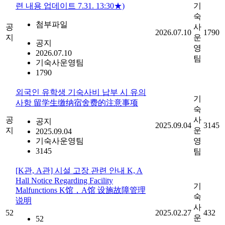
련 내용 업데이트 7.31. 13:30★)
기
숙
첨부파일
공
사
2026.07.10
1790
지
운
공지
영
2026.07.10
팀
기숙사운영팀
1790
외국인 유학생 기숙사비 납부 시 유의
기
사항 留学生缴纳宿舍费的注意事项
숙
공
사
공지
2025.09.04
3145
지
운
2025.09.04
기숙사운영팀
영
3145
팀
[K관, A관] 시설 고장 관련 안내 K, A
Hall Notice Regarding Facility
기
Malfunctions K馆，A馆 设施故障管理
숙
说明
사
52
2025.02.27
432
운
52