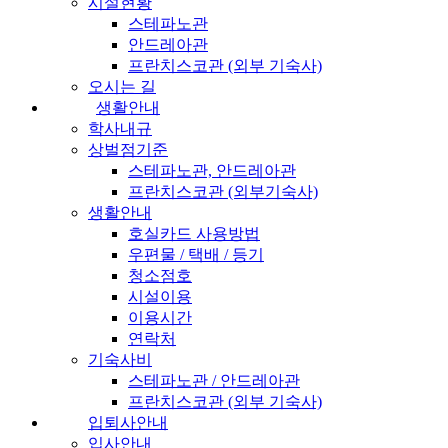
시설현황
스테파노관
안드레아관
프란치스코관 (외부 기숙사)
오시는 길
생활안내
학사내규
상벌점기준
스테파노관, 안드레아관
프란치스코관 (외부기숙사)
생활안내
호실카드 사용방법
우편물 / 택배 / 등기
청소점호
시설이용
이용시간
연락처
기숙사비
스테파노관 / 안드레아관
프란치스코관 (외부 기숙사)
입퇴사안내
입사안내