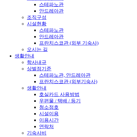
스테파노관
안드레아관
조직구성
시설현황
스테파노관
안드레아관
프란치스코관 (외부 기숙사)
오시는 길
생활안내
학사내규
상벌점기준
스테파노관, 안드레아관
프란치스코관 (외부기숙사)
생활안내
호실카드 사용방법
우편물 / 택배 / 등기
청소점호
시설이용
이용시간
연락처
기숙사비