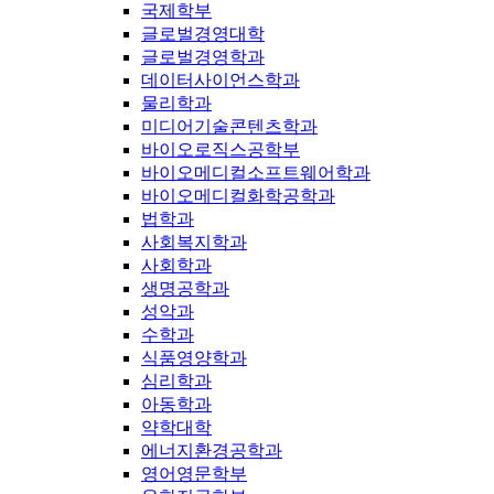
국제학부
글로벌경영대학
글로벌경영학과
데이터사이언스학과
물리학과
미디어기술콘텐츠학과
바이오로직스공학부
바이오메디컬소프트웨어학과
바이오메디컬화학공학과
법학과
사회복지학과
사회학과
생명공학과
성악과
수학과
식품영양학과
심리학과
아동학과
약학대학
에너지환경공학과
영어영문학부