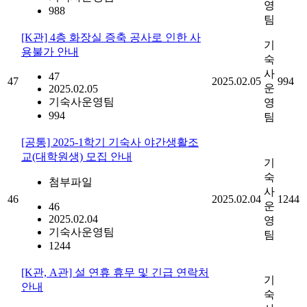
영
988
팀
[K관] 4층 화장실 증축 공사로 인한 사
기
용불가 안내
숙
사
47
47
2025.02.05
994
운
2025.02.05
기숙사운영팀
영
994
팀
[공통] 2025-1학기 기숙사 야간생활조
교(대학원생) 모집 안내
기
숙
첨부파일
사
46
2025.02.04
1244
운
46
2025.02.04
영
기숙사운영팀
팀
1244
[K관, A관] 설 연휴 휴무 및 긴급 연락처
기
안내
숙