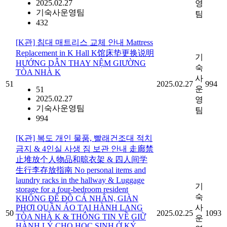
2025.02.27
영
기숙사운영팀
팀
432
[K관] 침대 매트리스 교체 안내 Mattress
Replacement in K Hall K馆床垫更换说明
기
HƯỚNG DẪN THAY NỆM GIƯỜNG
숙
TÒA NHÀ K
사
51
2025.02.27
994
운
51
2025.02.27
영
기숙사운영팀
팀
994
[K관] 복도 개인 물품, 빨래건조대 적치
금지 & 4인실 사생 짐 보관 안내 走廊禁
止堆放个人物品和晾衣架 & 四人间学
生行李存放指南 No personal items and
laundry racks in the hallway & Luggage
기
storage for a four-bedroom resident
숙
KHÔNG ĐỂ ĐỒ CÁ NHÂN, GIÀN
PHƠI QUẦN ÁO TẠI HÀNH LANG
사
50
2025.02.25
1093
TÒA NHÀ K & THÔNG TIN VỀ GIỮ
운
HÀNH LÝ CHO HỌC SINH Ở KÝ