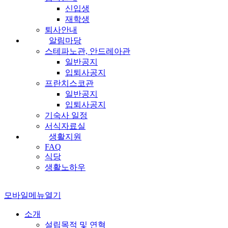
신입생
재학생
퇴사안내
알림마당
스테파노관, 안드레아관
일반공지
입퇴사공지
프란치스코관
일반공지
입퇴사공지
기숙사 일정
서식자료실
생활지원
FAQ
식당
생활노하우
모바일메뉴열기
소개
설립목적 및 연혁