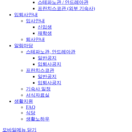
스테파노관 / 안드레아관
프란치스코관 (외부 기숙사)
입퇴사안내
입사안내
신입생
재학생
퇴사안내
알림마당
스테파노관, 안드레아관
일반공지
입퇴사공지
프란치스코관
일반공지
입퇴사공지
기숙사 일정
서식자료실
생활지원
FAQ
식당
생활노하우
모바일메뉴 닫기