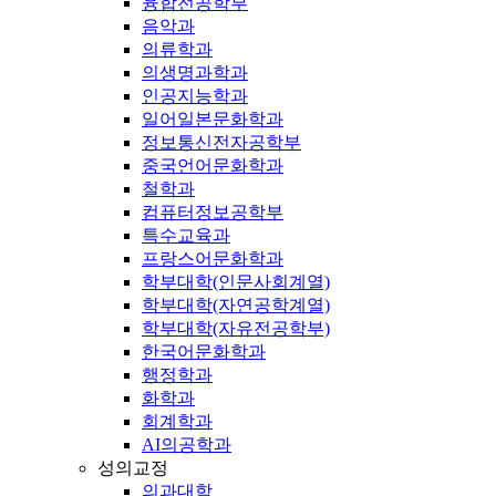
융합전공학부
음악과
의류학과
의생명과학과
인공지능학과
일어일본문화학과
정보통신전자공학부
중국언어문화학과
철학과
컴퓨터정보공학부
특수교육과
프랑스어문화학과
학부대학(인문사회계열)
학부대학(자연공학계열)
학부대학(자유전공학부)
한국어문화학과
행정학과
화학과
회계학과
AI의공학과
성의교정
의과대학