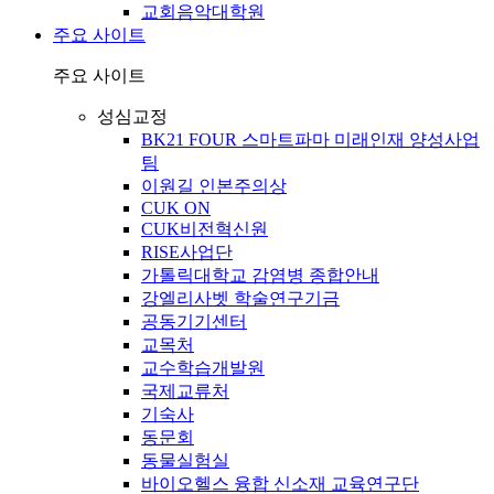
교회음악대학원
주요 사이트
주요 사이트
성심교정
BK21 FOUR 스마트파마 미래인재 양성사업
팀
이원길 인본주의상
CUK ON
CUK비전혁신원
RISE사업단
가톨릭대학교 감염병 종합안내
강엘리사벳 학술연구기금
공동기기센터
교목처
교수학습개발원
국제교류처
기숙사
동문회
동물실험실
바이오헬스 융합 신소재 교육연구단