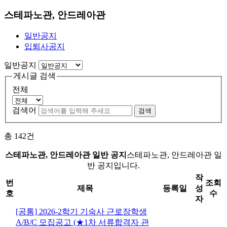
스테파노관, 안드레아관
일반공지
입퇴사공지
일반공지
게시글 검색
전체
검색어
검색
총
142
건
스테파노관, 안드레아관 일반 공지
스테파노관, 안드레아관 일
반 공지입니다.
작
번
조회
제목
등록일
성
호
수
자
[공통] 2026-2학기 기숙사 근로장학생
A/B/C 모집공고 (★1차 서류합격자 관