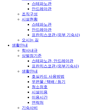
스테파노관
안드레아관
조직구성
시설현황
스테파노관
안드레아관
프란치스코관 (외부 기숙사)
오시는 길
생활안내
학사내규
상벌점기준
스테파노관, 안드레아관
프란치스코관 (외부기숙사)
생활안내
호실카드 사용방법
우편물 / 택배 / 등기
청소점호
시설이용
이용시간
연락처
기숙사비