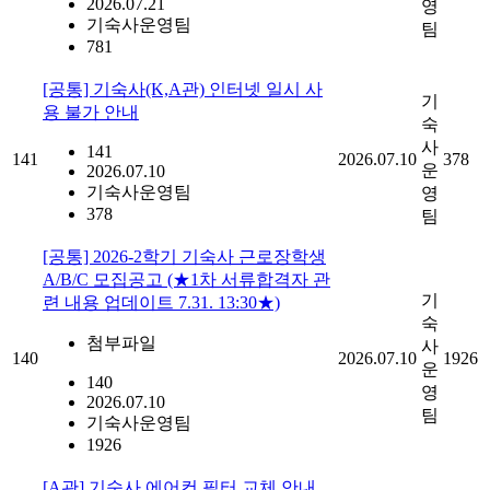
2026.07.21
영
기숙사운영팀
팀
781
[공통] 기숙사(K,A관) 인터넷 일시 사
기
용 불가 안내
숙
사
141
141
2026.07.10
378
운
2026.07.10
기숙사운영팀
영
378
팀
[공통] 2026-2학기 기숙사 근로장학생
A/B/C 모집공고 (★1차 서류합격자 관
기
련 내용 업데이트 7.31. 13:30★)
숙
첨부파일
사
140
2026.07.10
1926
운
140
영
2026.07.10
팀
기숙사운영팀
1926
[A관] 기숙사 에어컨 필터 교체 안내