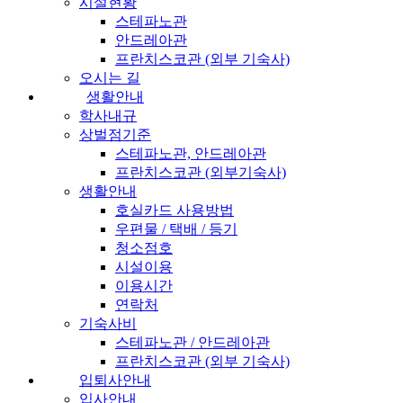
시설현황
스테파노관
안드레아관
프란치스코관 (외부 기숙사)
오시는 길
생활안내
학사내규
상벌점기준
스테파노관, 안드레아관
프란치스코관 (외부기숙사)
생활안내
호실카드 사용방법
우편물 / 택배 / 등기
청소점호
시설이용
이용시간
연락처
기숙사비
스테파노관 / 안드레아관
프란치스코관 (외부 기숙사)
입퇴사안내
입사안내