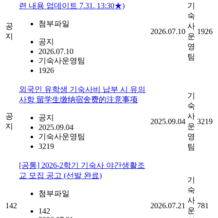
련 내용 업데이트 7.31. 13:30★)
기
숙
첨부파일
공
사
2026.07.10
1926
지
운
공지
영
2026.07.10
팀
기숙사운영팀
1926
외국인 유학생 기숙사비 납부 시 유의
기
사항 留学生缴纳宿舍费的注意事项
숙
공
사
공지
2025.09.04
3219
지
운
2025.09.04
기숙사운영팀
영
3219
팀
[공통] 2026-2학기 기숙사 야간생활조
교 모집 공고 (선발 완료)
기
숙
첨부파일
사
142
2026.07.21
781
운
142