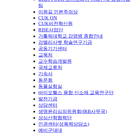
팀
이원길 인본주의상
CUK ON
CUK비전혁신원
RISE사업단
가톨릭대학교 감염병 종합안내
강엘리사벳 학술연구기금
공동기기센터
교목처
교수학습개발원
국제교류처
기숙사
동문회
동물실험실
바이오헬스 융합 신소재 교육연구단
발전기금
상담센터
생명윤리심의위원회(IRB사무국)
성심산학협력단
인권센터(성폭력상담소)
예비군대대