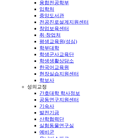
융합전공학부
입학처
중앙도서관
전공진로설계지원센터
창업보육센터
취·창업처
평생교육원(성심)
학부대학
학생군사교육단
학생생활상담소
한국어교육원
현장실습지원센터
학보사
성의교정
간호대학 학사정보
공동연구지원센터
기숙사
발전기금
산학협력단
실험동물연구실
예비군