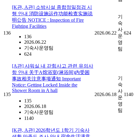
[K관, A관] 소방시설 종합정밀점검 시
행 안내 消防设施运作功能检查实施说
기
明公告 NOTICE : Inspection of Fire
숙
Fighting Facilities
사
136
2026.06.22
624
운
136
2026.06.22
영
기숙사운영팀
팀
624
[A관] 샤워실 내 갇힘사고 관련 유의사
항 안내 关于A馆浴室(淋浴间)内受困
기
事故相关注意事项通知 Important
숙
Notice: Getting Locked Inside the
Shower Room in A hall
사
135
2026.06.18
1140
운
135
영
2026.06.18
팀
기숙사운영팀
1140
[K관, A관] 2026학년도 1학기 기숙사
생활 만족도 조사 안내 宿舍生活满意