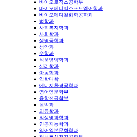
바이오로직스공학부
바이오메디컬소프트웨어학과
바이오메디컬화학공학과
법학과
사회복지학과
사회학과
생명공학과
성악과
수학과
식품영양학과
심리학과
아동학과
약학대학
에너지환경공학과
영어영문학부
융합전공학부
음악과
의류학과
의생명과학과
인공지능학과
일어일본문화학과
정보통신전자공학부