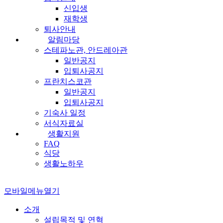
신입생
재학생
퇴사안내
알림마당
스테파노관, 안드레아관
일반공지
입퇴사공지
프란치스코관
일반공지
입퇴사공지
기숙사 일정
서식자료실
생활지원
FAQ
식당
생활노하우
모바일메뉴열기
소개
설립목적 및 연혁