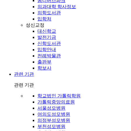
옴니버스파크
의과대학 학사정보
의학도서관
입학처
성신교정
대신학교
발전기금
신학도서관
입학안내
전례박물관
출판부
학보사
관련 기관
관련 기관
학교법인 가톨릭학원
가톨릭중앙의료원
서울성모병원
여의도성모병원
의정부성모병원
부천성모병원