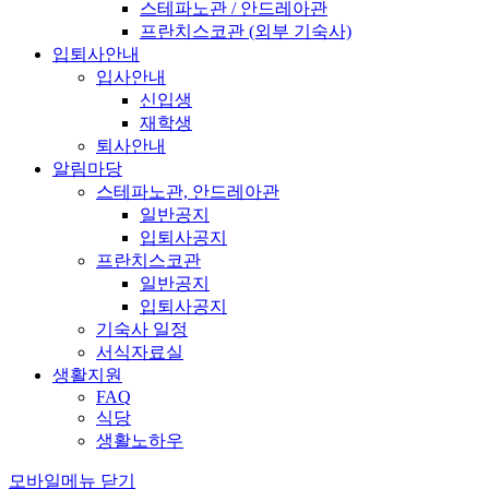
스테파노관 / 안드레아관
프란치스코관 (외부 기숙사)
입퇴사안내
입사안내
신입생
재학생
퇴사안내
알림마당
스테파노관, 안드레아관
일반공지
입퇴사공지
프란치스코관
일반공지
입퇴사공지
기숙사 일정
서식자료실
생활지원
FAQ
식당
생활노하우
모바일메뉴 닫기