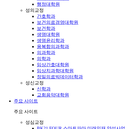
행정대학원
성의교정
간호학과
보건의료경영대학원
보건학과
생명대학원
생명윤리학과
융복합의과학과
의과학과
의학과
임상간호대학원
임상치과학대학원
정밀의료빅데이터학과
성신교정
신학과
교회음악대학원
주요 사이트
주요 사이트
성심교정
BK21 FOUR 스마트파마 미래인재 양성사업