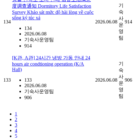
기
度调查通知 Dormitory Life Satisfaction
숙
Survey Khảo sát mức độ hài lòng về cuộc
sống ký túc xá
사
134
2026.06.08
914
운
134
영
2026.06.08
팀
기숙사운영팀
914
[K관, A관] 24시간 냉방 가동 안내 24
기
hours air condtioning operation (K/A
Hall)
숙
사
133
133
2026.06.08
906
운
2026.06.08
영
기숙사운영팀
팀
906
1
2
3
4
5