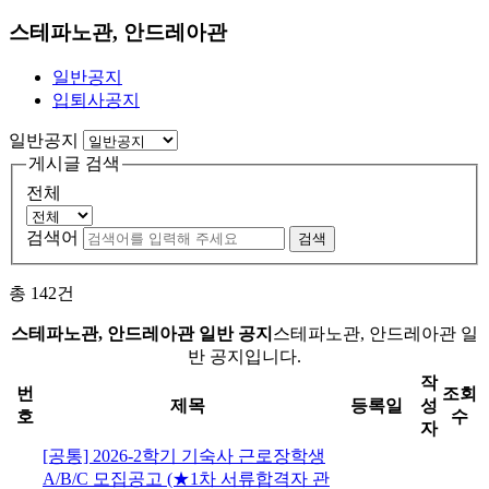
스테파노관, 안드레아관
일반공지
입퇴사공지
일반공지
게시글 검색
전체
검색어
검색
총
142
건
스테파노관, 안드레아관 일반 공지
스테파노관, 안드레아관 일
반 공지입니다.
작
번
조회
제목
등록일
성
호
수
자
[공통] 2026-2학기 기숙사 근로장학생
A/B/C 모집공고 (★1차 서류합격자 관