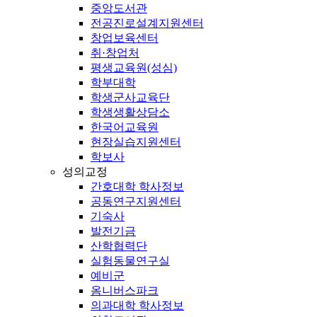
중앙도서관
전공진로설계지원센터
창업보육센터
취·창업처
평생교육원(성심)
학부대학
학생군사교육단
학생생활상담소
한국어교육원
현장실습지원센터
학보사
성의교정
간호대학 학사정보
공동연구지원센터
기숙사
발전기금
산학협력단
실험동물연구실
예비군
옴니버스파크
의과대학 학사정보