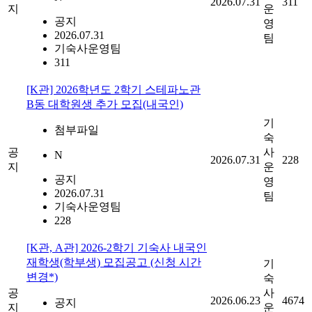
2026.07.31
311
지
운
공지
영
2026.07.31
팀
기숙사운영팀
311
[K관] 2026학년도 2학기 스테파노관
B동 대학원생 추가 모집(내국인)
기
첨부파일
숙
공
사
N
2026.07.31
228
지
운
공지
영
2026.07.31
팀
기숙사운영팀
228
[K관, A관] 2026-2학기 기숙사 내국인
재학생(학부생) 모집공고 (신청 시간
기
변경*)
숙
공
사
2026.06.23
4674
공지
지
운