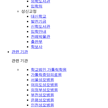
의학도서관
입학처
성신교정
대신학교
발전기금
신학도서관
입학안내
전례박물관
출판부
학보사
관련 기관
관련 기관
학교법인 가톨릭학원
가톨릭중앙의료원
서울성모병원
여의도성모병원
의정부성모병원
부천성모병원
은평성모병원
인천성모병원