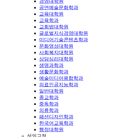
경영대학원
공연예술문화학과
교육대학원
교육학과
교회법대학원
글로벌지식경영대학원
미디어기술콘텐츠학과
문화영성대학원
사회복지대학원
상담심리대학원
생명과학과
생활문화학과
예술미디어융합학과
의료인공지능학과
일반대학원
종교학과
중독학과
의류학과
패션디자인학과
한국어교육학과
행정대학원
성의교정