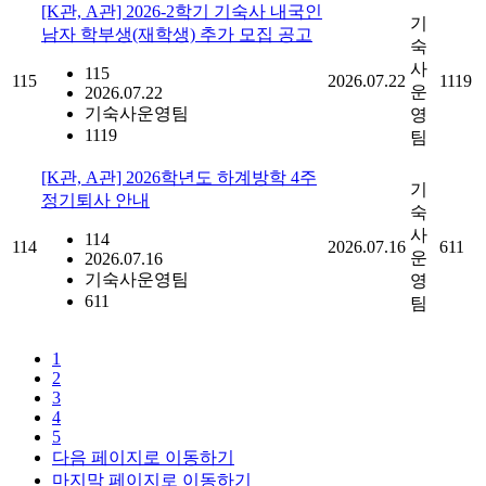
[K관, A관] 2026-2학기 기숙사 내국인
기
남자 학부생(재학생) 추가 모집 공고
숙
사
115
115
2026.07.22
1119
운
2026.07.22
기숙사운영팀
영
1119
팀
[K관, A관] 2026학년도 하계방학 4주
기
정기퇴사 안내
숙
사
114
114
2026.07.16
611
운
2026.07.16
기숙사운영팀
영
611
팀
1
2
3
4
5
다음 페이지로 이동하기
마지막 페이지로 이동하기