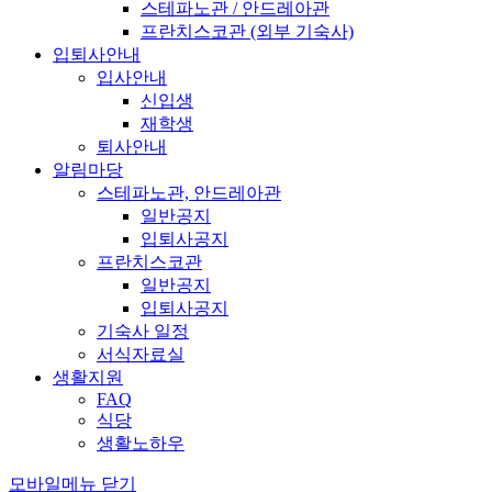
스테파노관 / 안드레아관
프란치스코관 (외부 기숙사)
입퇴사안내
입사안내
신입생
재학생
퇴사안내
알림마당
스테파노관, 안드레아관
일반공지
입퇴사공지
프란치스코관
일반공지
입퇴사공지
기숙사 일정
서식자료실
생활지원
FAQ
식당
생활노하우
모바일메뉴 닫기