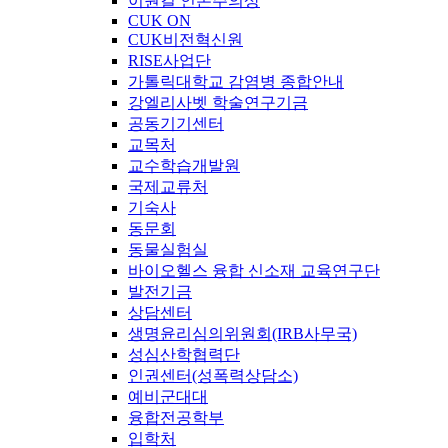
이원길 인본주의상
CUK ON
CUK비전혁신원
RISE사업단
가톨릭대학교 감염병 종합안내
강엘리사벳 학술연구기금
공동기기센터
교목처
교수학습개발원
국제교류처
기숙사
동문회
동물실험실
바이오헬스 융합 신소재 교육연구단
발전기금
상담센터
생명윤리심의위원회(IRB사무국)
성심산학협력단
인권센터(성폭력상담소)
예비군대대
융합전공학부
입학처