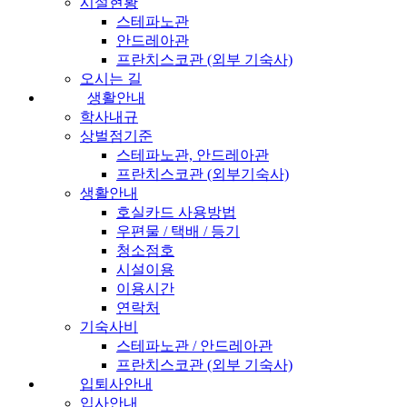
시설현황
스테파노관
안드레아관
프란치스코관 (외부 기숙사)
오시는 길
생활안내
학사내규
상벌점기준
스테파노관, 안드레아관
프란치스코관 (외부기숙사)
생활안내
호실카드 사용방법
우편물 / 택배 / 등기
청소점호
시설이용
이용시간
연락처
기숙사비
스테파노관 / 안드레아관
프란치스코관 (외부 기숙사)
입퇴사안내
입사안내