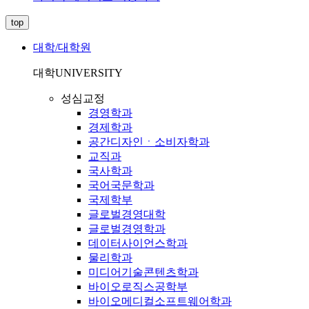
top
대학/대학원
대학
UNIVERSITY
성심교정
경영학과
경제학과
공간디자인ㆍ소비자학과
교직과
국사학과
국어국문학과
국제학부
글로벌경영대학
글로벌경영학과
데이터사이언스학과
물리학과
미디어기술콘텐츠학과
바이오로직스공학부
바이오메디컬소프트웨어학과