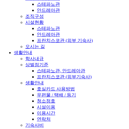
스테파노관
안드레아관
조직구성
시설현황
스테파노관
안드레아관
프란치스코관 (외부 기숙사)
오시는 길
생활안내
학사내규
상벌점기준
스테파노관, 안드레아관
프란치스코관 (외부기숙사)
생활안내
호실카드 사용방법
우편물 / 택배 / 등기
청소점호
시설이용
이용시간
연락처
기숙사비