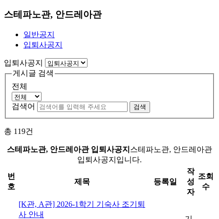
스테파노관, 안드레아관
일반공지
입퇴사공지
입퇴사공지
게시글 검색
전체
검색어
검색
총
119
건
스테파노관, 안드레아관 입퇴사공지
스테파노관, 안드레아관
입퇴사공지입니다.
작
번
조회
제목
등록일
성
호
수
자
[K관, A관] 2026-1학기 기숙사 조기퇴
사 안내
기