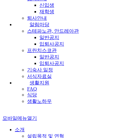
신입생
재학생
퇴사안내
알림마당
스테파노관, 안드레아관
일반공지
입퇴사공지
프란치스코관
일반공지
입퇴사공지
기숙사 일정
서식자료실
생활지원
FAQ
식당
생활노하우
모바일메뉴열기
소개
설립목적 및 연혁