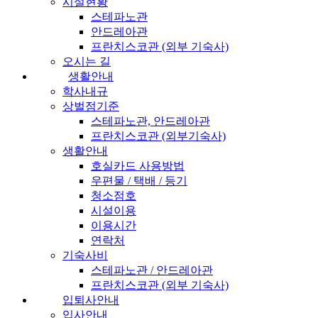
시설현황
스테파노관
안드레아관
프란치스코관 (외부 기숙사)
오시는 길
생활안내
학사내규
상벌점기준
스테파노관, 안드레아관
프란치스코관 (외부기숙사)
생활안내
호실카드 사용방법
우편물 / 택배 / 등기
청소점호
시설이용
이용시간
연락처
기숙사비
스테파노관 / 안드레아관
프란치스코관 (외부 기숙사)
입퇴사안내
입사안내