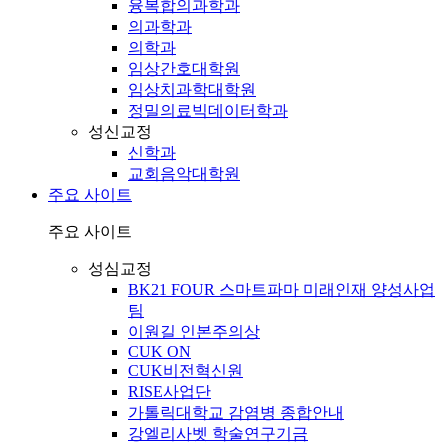
융복합의과학과
의과학과
의학과
임상간호대학원
임상치과학대학원
정밀의료빅데이터학과
성신교정
신학과
교회음악대학원
주요 사이트
주요 사이트
성심교정
BK21 FOUR 스마트파마 미래인재 양성사업
팀
이원길 인본주의상
CUK ON
CUK비전혁신원
RISE사업단
가톨릭대학교 감염병 종합안내
강엘리사벳 학술연구기금