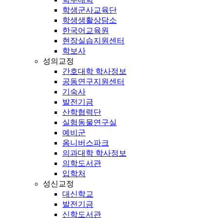
학생군사교육단
학생생활상담소
한국어교육원
현장실습지원센터
학보사
성의교정
간호대학 학사정보
공동연구지원센터
기숙사
발전기금
산학협력단
실험동물연구실
예비군
옴니버스파크
의과대학 학사정보
의학도서관
입학처
성신교정
대신학교
발전기금
신학도서관