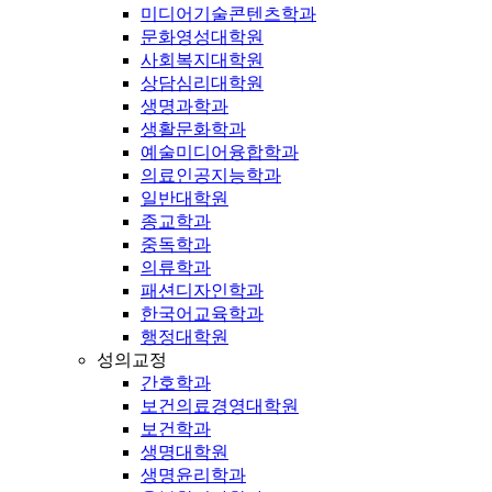
미디어기술콘텐츠학과
문화영성대학원
사회복지대학원
상담심리대학원
생명과학과
생활문화학과
예술미디어융합학과
의료인공지능학과
일반대학원
종교학과
중독학과
의류학과
패션디자인학과
한국어교육학과
행정대학원
성의교정
간호학과
보건의료경영대학원
보건학과
생명대학원
생명윤리학과