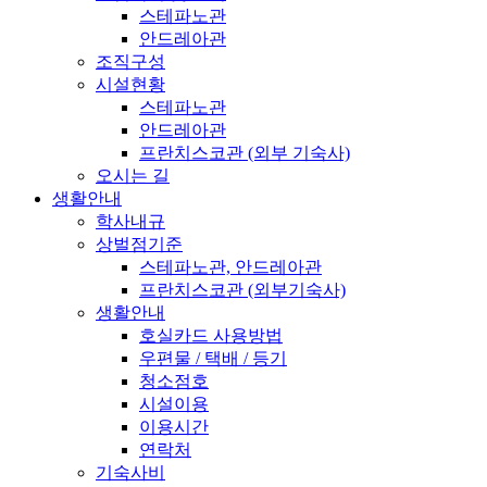
스테파노관
안드레아관
조직구성
시설현황
스테파노관
안드레아관
프란치스코관 (외부 기숙사)
오시는 길
생활안내
학사내규
상벌점기준
스테파노관, 안드레아관
프란치스코관 (외부기숙사)
생활안내
호실카드 사용방법
우편물 / 택배 / 등기
청소점호
시설이용
이용시간
연락처
기숙사비