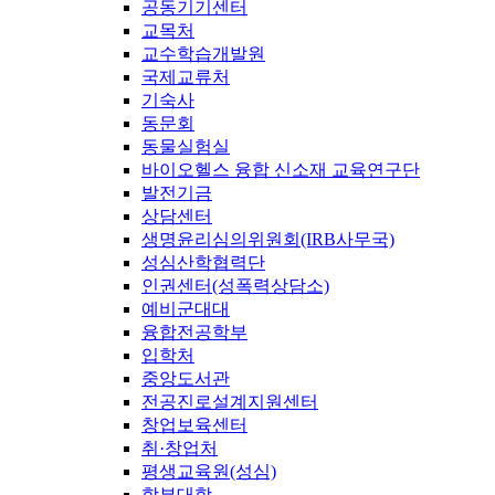
공동기기센터
교목처
교수학습개발원
국제교류처
기숙사
동문회
동물실험실
바이오헬스 융합 신소재 교육연구단
발전기금
상담센터
생명윤리심의위원회(IRB사무국)
성심산학협력단
인권센터(성폭력상담소)
예비군대대
융합전공학부
입학처
중앙도서관
전공진로설계지원센터
창업보육센터
취·창업처
평생교육원(성심)
학부대학