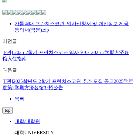
가톨릭대 프란치스코관_입사신청서 및 개인정보 제공
동의서(국문).zip
이전글
[F관] 2025-2학기 프란치스코관 입사 안내 2025-2学期方济各
馆入住指南
다음글
[F관]2025학년도 2학기 프란치스코관 추가 모집 공고2025学年
度第2学期方济各馆补招公告
목록
top
대학/대학원
대학
UNIVERSITY