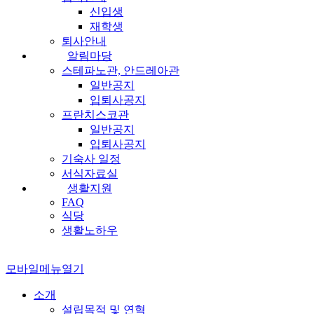
신입생
재학생
퇴사안내
알림마당
스테파노관, 안드레아관
일반공지
입퇴사공지
프란치스코관
일반공지
입퇴사공지
기숙사 일정
서식자료실
생활지원
FAQ
식당
생활노하우
모바일메뉴열기
소개
설립목적 및 연혁