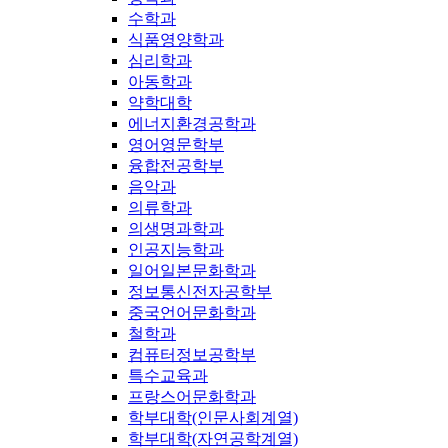
수학과
식품영양학과
심리학과
아동학과
약학대학
에너지환경공학과
영어영문학부
융합전공학부
음악과
의류학과
의생명과학과
인공지능학과
일어일본문화학과
정보통신전자공학부
중국언어문화학과
철학과
컴퓨터정보공학부
특수교육과
프랑스어문화학과
학부대학(인문사회계열)
학부대학(자연공학계열)