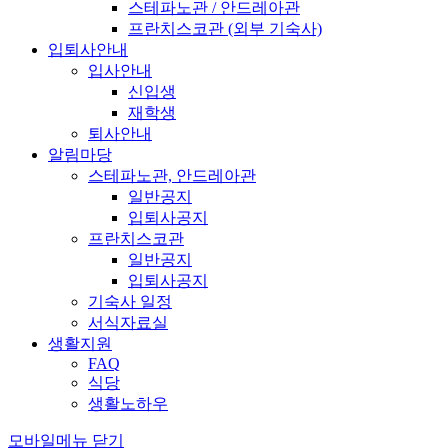
스테파노관 / 안드레아관
프란치스코관 (외부 기숙사)
입퇴사안내
입사안내
신입생
재학생
퇴사안내
알림마당
스테파노관, 안드레아관
일반공지
입퇴사공지
프란치스코관
일반공지
입퇴사공지
기숙사 일정
서식자료실
생활지원
FAQ
식당
생활노하우
모바일메뉴 닫기