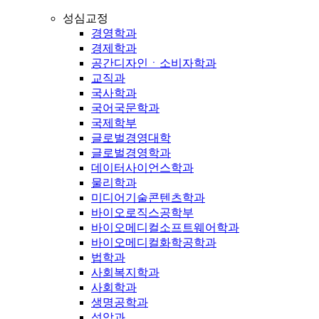
성심교정
경영학과
경제학과
공간디자인ㆍ소비자학과
교직과
국사학과
국어국문학과
국제학부
글로벌경영대학
글로벌경영학과
데이터사이언스학과
물리학과
미디어기술콘텐츠학과
바이오로직스공학부
바이오메디컬소프트웨어학과
바이오메디컬화학공학과
법학과
사회복지학과
사회학과
생명공학과
성악과